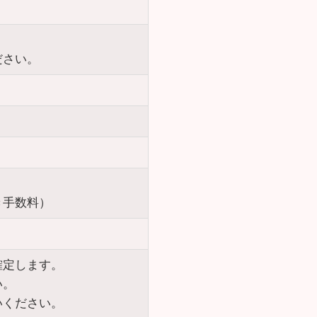
ださい。
き手数料）
確定します。
い。
いください。